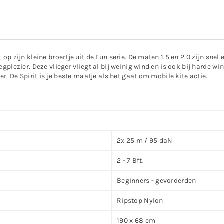
op zijn kleine broertje uit de Fun serie. De maten 1.5 en 2.0 zijn sne
plezier. Deze vlieger vliegt al bij weinig wind en is ook bij harde wi
r. De Spirit is je beste maatje als het gaat om mobile kite actie.
2x 25 m / 95 daN
2 - 7 Bft.
Beginners - gevorderden
Ripstop Nylon
190 x 68 cm