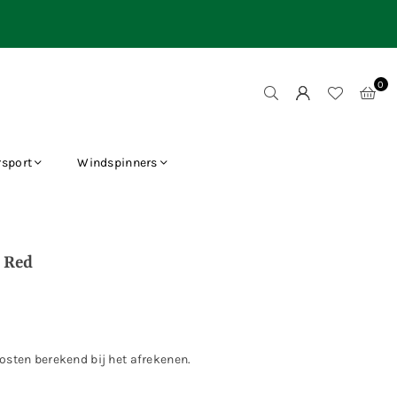
0
sport
Windspinners
0 Red
osten
berekend bij het afrekenen.