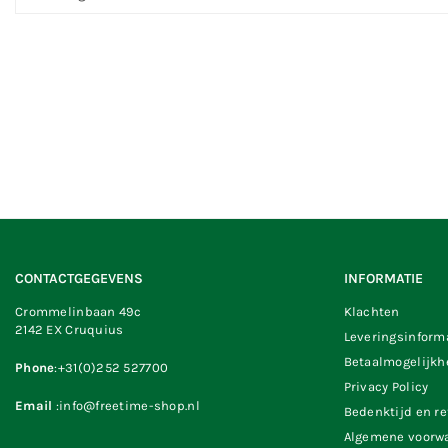
CONTACTGEGEVENS
INFORMATIE
Crommelinbaan 49c
Klachten
2142 EX Cruquius
Leveringsinform
Betaalmogelijk
Phone
:+31(0)252 527700
Privacy Policy
Email
:info@freetime-shop.nl
Bedenktijd en r
Algemene voorw