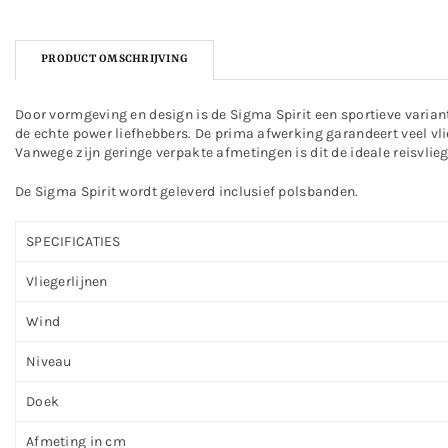
PRODUCT OMSCHRIJVING
Door vormgeving en design is de Sigma Spirit een sportieve variant 
de echte power liefhebbers. De prima afwerking garandeert veel vlieg
Vanwege zijn geringe verpakte afmetingen is dit de ideale reisvliege
De Sigma Spirit wordt geleverd inclusief polsbanden.
SPECIFICATIES
Vliegerlijnen
Wind
Niveau
Doek
Afmeting in cm