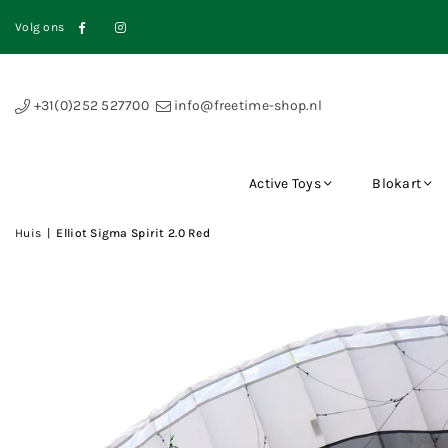
Volg ons
Facebook
Instagram
+31(0)252 527700
info@freetime-shop.nl
Active Toys
Blokart
Huis
|
Elliot Sigma Spirit 2.0 Red