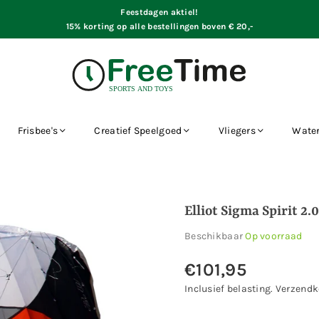
Feestdagen aktiel!
15% korting op alle bestellingen boven € 20,-
Frisbee's
Creatief Speelgoed
Vliegers
Water
Elliot Sigma Spirit 2.
Beschikbaar
Op voorraad
€101,95
Normale
prijs
Inclusief belasting.
Verzendk