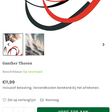
Gunther Thoron
Beschikbaar
Op voorraad
€11,99
Normale
Inclusief belasting.
Verzendkosten
berekend bij het afrekenen.
prijs
Zet op verlanglijst
Navraag
Hoeveelheid
VOEG TOE AAN