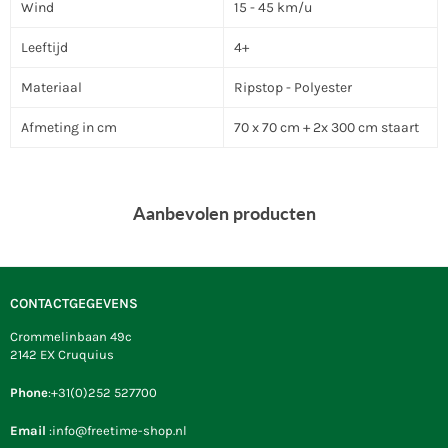
Wind
15 - 45 km/u
Leeftijd
4+
Materiaal
Ripstop - Polyester
Afmeting in cm
70 x 70 cm + 2x 300 cm staart
Aanbevolen producten
CONTACTGEGEVENS
Crommelinbaan 49c
2142 EX Cruquius
Phone
:+31(0)252 527700
Email
:info@freetime-shop.nl