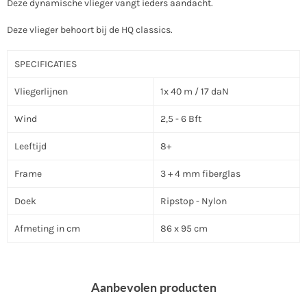
Deze dynamische vlieger vangt ieders aandacht.
Deze vlieger behoort bij de HQ classics.
SPECIFICATIES
Vliegerlijnen
1x 40 m / 17 daN
Wind
2,5 - 6 Bft
Leeftijd
8+
Frame
3 + 4 mm fiberglas
Doek
Ripstop - Nylon
Afmeting in cm
86 x 95 cm
Aanbevolen producten